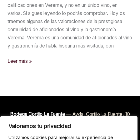
calificaciones en Verema, y no en un único vino, en
varios. Si sigues leyendo lo podrás comprobar. Hoy os
traemos algunas de las valoraciones de la prestigiosa
comunidad de aficionados al vino y la gastronomía
Verema. Verema es una comunidad de aficionados al vino
y gastronomía de habla hispana más visitada, con
Excelentes
Leer más »
calificaciones
en
Verema
Bodega Cortijo La Fuente
— Avda. Cortijo La Fuente, 10
· 29532 Mollina (Málaga) · D.O.P. Sierras de Málaga
Valoramos tu privacidad
Tel:
+34 663 045 906
·
Utilizamos cookies para mejorar su experiencia de
bodegacortijolafuente@gmail.com