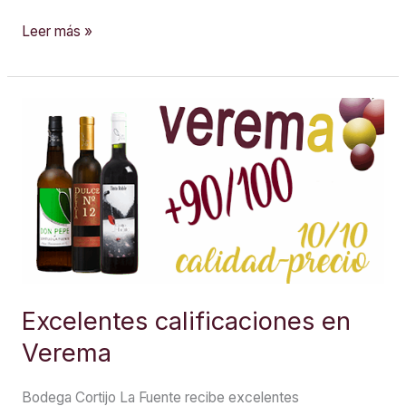
El
Leer más »
vino
dulce
más
premiado
Excelentes calificaciones en
Verema
Bodega Cortijo La Fuente recibe excelentes