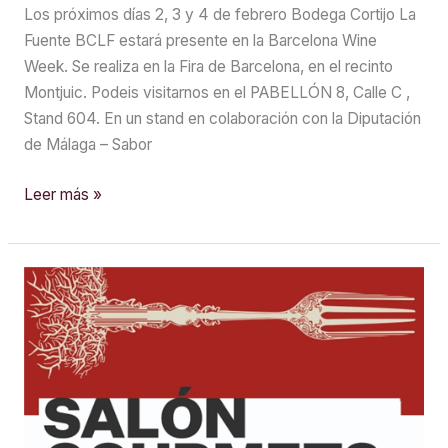
Los próximos días 2, 3 y 4 de febrero Bodega Cortijo La
Fuente BCLF estará presente en la Barcelona Wine
Week. Se realiza en la Fira de Barcelona, en el recinto
Montjuic. Podeis visitarnos en el PABELLÓN 8, Calle C ,
Stand 604. En un stand en colaboración con la Diputación
de Málaga – Sabor
BCLF
Leer más »
en
Barcelona
Wine
Week