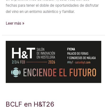
fechas para tener el doble de oportunidades de disfrutar
del vino en un entorno auténtico y familiar.
Experiencias
Leer más »
enoturísticas
en
Marzo
BCLF en H&T26